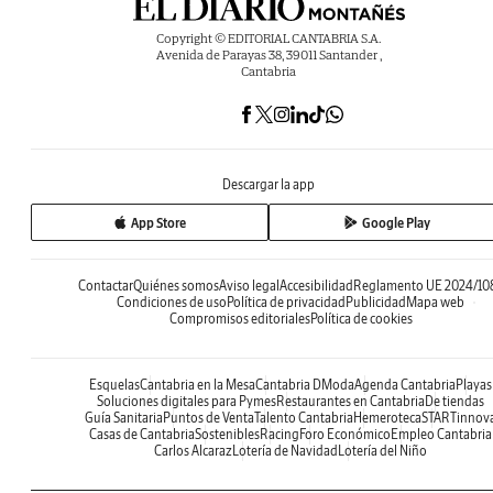
Copyright © EDITORIAL CANTABRIA S.A.
Avenida de Parayas 38, 39011 Santander ,
Cantabria
Descargar la app
App Store
Google Play
Contactar
Quiénes somos
Aviso legal
Accesibilidad
Reglamento UE 2024/10
Condiciones de uso
Política de privacidad
Publicidad
Mapa web
Compromisos editoriales
Política de cookies
Esquelas
Cantabria en la Mesa
Cantabria DModa
Agenda Cantabria
Playas
Soluciones digitales para Pymes
Restaurantes en Cantabria
De tiendas
Guía Sanitaria
Puntos de Venta
Talento Cantabria
Hemeroteca
STARTinnov
Casas de Cantabria
Sostenibles
Racing
Foro Económico
Empleo Cantabria
Carlos Alcaraz
Lotería de Navidad
Lotería del Niño