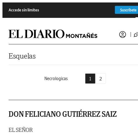
Saltar al contenido
Accede sin límites
Suscríbete
Esquelas
1
2
Necrologicas
DON FELICIANO GUTIÉRREZ SAIZ
EL SEÑOR