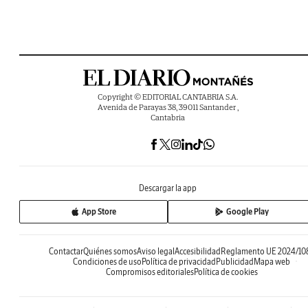
Copyright © EDITORIAL CANTABRIA S.A.
Avenida de Parayas 38, 39011 Santander ,
Cantabria
Descargar la app
App Store
Google Play
Contactar
Quiénes somos
Aviso legal
Accesibilidad
Reglamento UE 2024/10
Condiciones de uso
Política de privacidad
Publicidad
Mapa web
Compromisos editoriales
Política de cookies