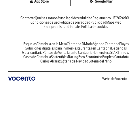
App Store
Google Play
Contactar
Quiénes somos
Aviso legal
Accesibilidad
Reglamento UE 2024/10
Condiciones de uso
Política de privacidad
Publicidad
Mapa web
Compromisos editoriales
Política de cookies
Esquelas
Cantabria en la Mesa
Cantabria DModa
Agenda Cantabria
Playas
Soluciones digitales para Pymes
Restaurantes en Cantabria
De tiendas
Guía Sanitaria
Puntos de Venta
Talento Cantabria
Hemeroteca
STARTinnov
Casas de Cantabria
Sostenibles
Racing
Foro Económico
Empleo Cantabria
Carlos Alcaraz
Lotería de Navidad
Lotería del Niño
Webs de Vocento