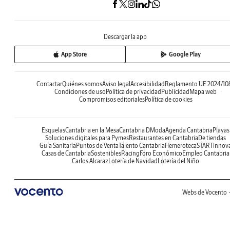
Descargar la app
App Store
Google Play
Contactar
Quiénes somos
Aviso legal
Accesibilidad
Reglamento UE 2024/10
Condiciones de uso
Política de privacidad
Publicidad
Mapa web
Compromisos editoriales
Política de cookies
Esquelas
Cantabria en la Mesa
Cantabria DModa
Agenda Cantabria
Playas
Soluciones digitales para Pymes
Restaurantes en Cantabria
De tiendas
Guía Sanitaria
Puntos de Venta
Talento Cantabria
Hemeroteca
STARTinnov
Casas de Cantabria
Sostenibles
Racing
Foro Económico
Empleo Cantabria
Carlos Alcaraz
Lotería de Navidad
Lotería del Niño
Webs de Vocento