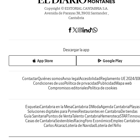
Copyright © EDITORIAL CANTABRIA S.A.
Avenida de Parayas 38, 39011 Santander ,
Cantabria
Descargar la app
App Store
Google Play
Contactar
Quiénes somos
Aviso legal
Accesibilidad
Reglamento UE 2024/10
Condiciones de uso
Política de privacidad
Publicidad
Mapa web
Compromisos editoriales
Política de cookies
Esquelas
Cantabria en la Mesa
Cantabria DModa
Agenda Cantabria
Playas
Soluciones digitales para Pymes
Restaurantes en Cantabria
De tiendas
Guía Sanitaria
Puntos de Venta
Talento Cantabria
Hemeroteca
STARTinnov
Casas de Cantabria
Sostenibles
Racing
Foro Económico
Empleo Cantabria
Carlos Alcaraz
Lotería de Navidad
Lotería del Niño