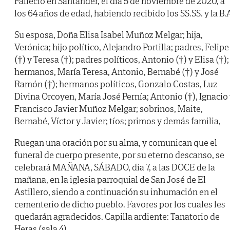
Falleció en Santander, el día 5 de noviembre de 2020, a
los 64 años de edad, habiendo recibido los SS.SS. y la B.
Su esposa, Doña Elisa Isabel Muñoz Melgar; hija,
Verónica; hijo político, Alejandro Portilla; padres, Felipe
(†) y Teresa (†); padres políticos, Antonio (†) y Elisa (†);
hermanos, María Teresa, Antonio, Bernabé (†) y José
Ramón (†); hermanos políticos, Gonzalo Costas, Luz
Divina Orcoyen, María José Pernía; Antonio (†), Ignacio
Francisco Javier Muñoz Melgar; sobrinos, Maite,
Bernabé, Víctor y Javier; tíos; primos y demás familia,
Ruegan una oración por su alma, y comunican que el
funeral de cuerpo presente, por su eterno descanso, se
celebrará MAÑANA, SÁBADO, día 7, a las DOCE de la
mañana, en la iglesia parroquial de San José de El
Astillero, siendo a continuación su inhumación en el
cementerio de dicho pueblo. Favores por los cuales les
quedarán agradecidos. Capilla ardiente: Tanatorio de
Heras (sala 4).