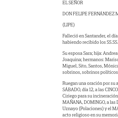
EL SEÑOR
DON FELIPE FERNÁNDEZ
(LIPE)
Falleció en Santander, el día
habiendo recibido los SS.SS. 
Su esposa Sara; hija: Andrea;
Joaquina; hermanos: Marisol
Miguel, Sito, Santos, Mónica,
sobrinos, sobrinos políticos
Ruegan una oración por su a
SÁBADO, día 12, a las CINCO 
Ciriego para su incineración
MAÑANA, DOMINGO, a las DOC
Uznayo (Polaciones) y el MA
acto religioso en su memoria