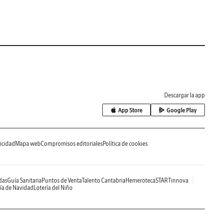
Descargar la app
App Store
Google Play
icidad
Mapa web
Compromisos editoriales
Política de cookies
das
Guía Sanitaria
Puntos de Venta
Talento Cantabria
Hemeroteca
STARTinnova
ía de Navidad
Lotería del Niño