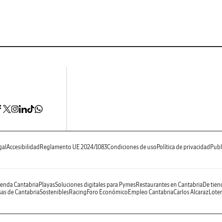
gal
Accesibilidad
Reglamento UE 2024/1083
Condiciones de uso
Política de privacidad
Publ
enda Cantabria
Playas
Soluciones digitales para Pymes
Restaurantes en Cantabria
De tien
as de Cantabria
Sostenibles
Racing
Foro Económico
Empleo Cantabria
Carlos Alcaraz
Loter