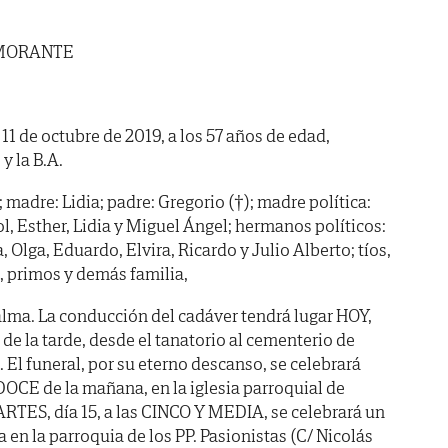
 MORANTE
 11 de octubre de 2019, a los 57 años de edad,
y la B.A.
 madre: Lidia; padre: Gregorio (†); madre política:
, Esther, Lidia y Miguel Ángel; hermanos políticos:
 Olga, Eduardo, Elvira, Ricardo y Julio Alberto; tíos,
, primos y demás familia,
lma. La conducción del cadáver tendrá lugar HOY,
de la tarde, desde el tanatorio al cementerio de
. El funeral, por su eterno descanso, se celebrará
E de la mañana, en la iglesia parroquial de
RTES, día 15, a las CINCO Y MEDIA, se celebrará un
 en la parroquia de los PP. Pasionistas (C/ Nicolás