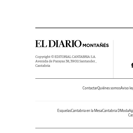
Copyright © EDITORIAL CANTABRIA S.A.
Avenida de Parayas 38, 39011 Santander ,
Cantabria
Contactar
Quiénes somos
Aviso le
Esquelas
Cantabria en la Mesa
Cantabria DModa
Ag
Cas