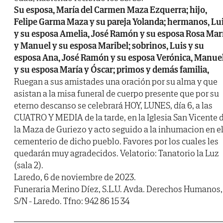
Su esposa, María del Carmen Maza Ezquerra; hijo,
Felipe Garma Maza y su pareja Yolanda; hermanos, Lu
y su esposa Amelia, José Ramón y su esposa Rosa Mar
y Manuel y su esposa Maribel; sobrinos, Luis y su
esposa Ana, José Ramón y su esposa Verónica, Manue
y su esposa María y Óscar; primos y demás familia,
Ruegan a sus amistades una oración por su alma y que
asistan a la misa funeral de cuerpo presente que por su
eterno descanso se celebrará HOY, LUNES, día 6, a las
CUATRO Y MEDIA de la tarde, en la Iglesia San Vicente 
la Maza de Guriezo y acto seguido a la inhumacion en e
cementerio de dicho pueblo. Favores por los cuales les
quedarán muy agradecidos. Velatorio: Tanatorio la Luz
(sala 2).
Laredo, 6 de noviembre de 2023.
Funeraria Merino Díez, S.L.U. Avda. Derechos Humanos,
S/N - Laredo. Tfno: 942 86 15 34