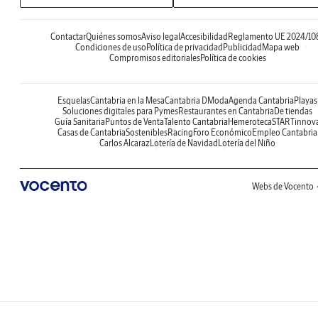
Contactar
Quiénes somos
Aviso legal
Accesibilidad
Reglamento UE 2024/10
Condiciones de uso
Política de privacidad
Publicidad
Mapa web
Compromisos editoriales
Política de cookies
Esquelas
Cantabria en la Mesa
Cantabria DModa
Agenda Cantabria
Playas
Soluciones digitales para Pymes
Restaurantes en Cantabria
De tiendas
Guía Sanitaria
Puntos de Venta
Talento Cantabria
Hemeroteca
STARTinnov
Casas de Cantabria
Sostenibles
Racing
Foro Económico
Empleo Cantabria
Carlos Alcaraz
Lotería de Navidad
Lotería del Niño
Webs de Vocento