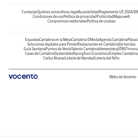
Contactar
Quiénes somos
Aviso legal
Accesibilidad
Reglamento UE 2024/10
Condiciones de uso
Política de privacidad
Publicidad
Mapa web
Compromisos editoriales
Política de cookies
Esquelas
Cantabria en la Mesa
Cantabria DModa
Agenda Cantabria
Playas
Soluciones digitales para Pymes
Restaurantes en Cantabria
De tiendas
Guía Sanitaria
Puntos de Venta
Talento Cantabria
Hemeroteca
STARTinnov
Casas de Cantabria
Sostenibles
Racing
Foro Económico
Empleo Cantabria
Carlos Alcaraz
Lotería de Navidad
Lotería del Niño
Webs de Vocento