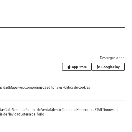
Descargar la app
App Store
Google Play
icidad
Mapa web
Compromisos editoriales
Política de cookies
das
Guía Sanitaria
Puntos de Venta
Talento Cantabria
Hemeroteca
STARTinnova
ía de Navidad
Lotería del Niño