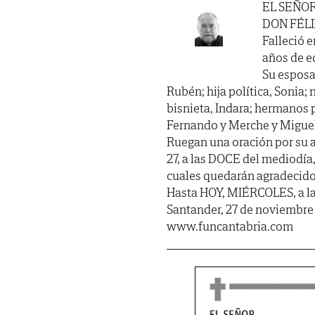
EL SEÑO
DON FÉL
Falleció e
años de ed
Su esposa;
Rubén; hija política, Sonia; 
bisnieta, Indara; hermanos p
Fernando y Merche y Miguel
Ruegan una oración por su 
27, a las DOCE del mediodía,
cuales quedarán agradecidos.
Hasta HOY, MIÉRCOLES, a l
Santander, 27 de noviembre
www.funcantabria.com