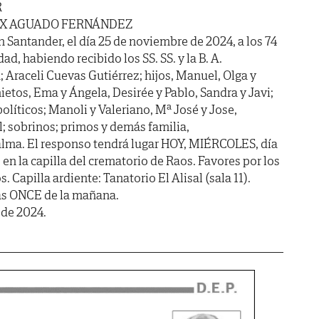
R
IX AGUADO FERNÁNDEZ
n Santander, el día 25 de noviembre de 2024, a los 74
ad, habiendo recibido los SS. SS. y la B. A.
 Araceli Cuevas Gutiérrez; hijos, Manuel, Olga y
nietos, Ema y Ángela, Desirée y Pablo, Sandra y Javi;
olíticos; Manoli y Valeriano, Mª José y Jose,
; sobrinos; primos y demás familia,
alma. El responso tendrá lugar HOY, MIÉRCOLES, día
 en la capilla del crematorio de Raos. Favores por los
 Capilla ardiente: Tanatorio El Alisal (sala 11).
as ONCE de la mañana.
 de 2024.