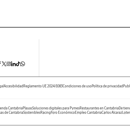
gal
Accesibilidad
Reglamento UE 2024/1083
Condiciones de uso
Política de privacidad
Publ
enda Cantabria
Playas
Soluciones digitales para Pymes
Restaurantes en Cantabria
De tien
as de Cantabria
Sostenibles
Racing
Foro Económico
Empleo Cantabria
Carlos Alcaraz
Loter