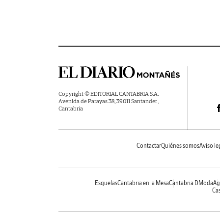
Copyright © EDITORIAL CANTABRIA S.A.
Avenida de Parayas 38, 39011 Santander ,
Cantabria
Contactar
Quiénes somos
Aviso le
Esquelas
Cantabria en la Mesa
Cantabria DModa
Ag
Cas