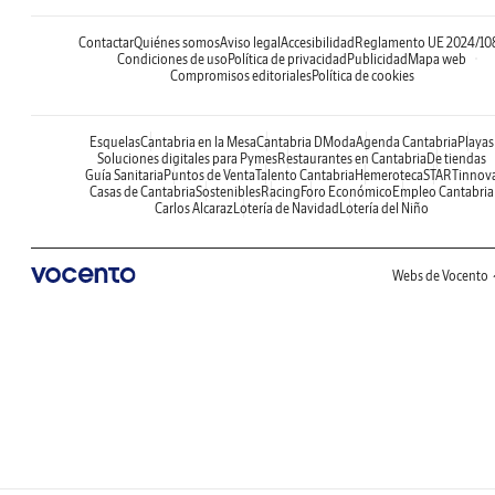
Contactar
Quiénes somos
Aviso legal
Accesibilidad
Reglamento UE 2024/10
Condiciones de uso
Política de privacidad
Publicidad
Mapa web
Compromisos editoriales
Política de cookies
Esquelas
Cantabria en la Mesa
Cantabria DModa
Agenda Cantabria
Playas
Soluciones digitales para Pymes
Restaurantes en Cantabria
De tiendas
Guía Sanitaria
Puntos de Venta
Talento Cantabria
Hemeroteca
STARTinnov
Casas de Cantabria
Sostenibles
Racing
Foro Económico
Empleo Cantabria
Carlos Alcaraz
Lotería de Navidad
Lotería del Niño
Webs de Vocento