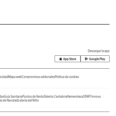
Descargar la app
App Store
Google Play
icidad
Mapa web
Compromisos editoriales
Política de cookies
das
Guía Sanitaria
Puntos de Venta
Talento Cantabria
Hemeroteca
STARTinnova
ía de Navidad
Lotería del Niño