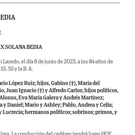
BEDIA
R
IX SOLANA BEDIA
n Laredo, el día 8 de junio de 2023, a los 84 años de
S. SS y la B. A.
io López Ruiz; hijos, Gabino (†), María del
, Juan Ignacio (†) y Alfredo Carlos; hijos políticos,
 Alonso, Eva María Galera y Andrés Martínez;
a y Daniel; Mario y Ashley; Pablo, Andrea y Celia;
 Lucrecia; hermanos políticos; sobrinos; primos, y
lma. La conducción del cadáver tendrá lugar HOY,