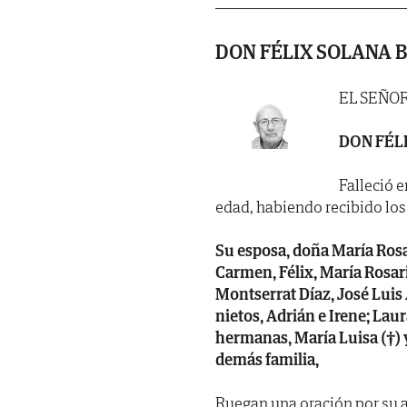
DON FÉLIX SOLANA 
EL SEÑO
DON FÉL
Falleció e
edad, habiendo recibido los S
Su esposa, doña María Rosar
Carmen, Félix, María Rosario
Montserrat Díaz, José Luis
nietos, Adrián e Irene; Laur
hermanas, María Luisa (†) y
demás familia,
Ruegan una oración por su a