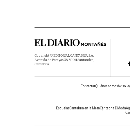
Copyright © EDITORIAL CANTABRIA S.A.
Avenida de Parayas 38, 39011 Santander ,
Cantabria
Contactar
Quiénes somos
Aviso le
Esquelas
Cantabria en la Mesa
Cantabria DModa
Ag
Cas