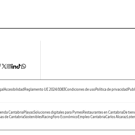
gal
Accesibilidad
Reglamento UE 2024/1083
Condiciones de uso
Política de privacidad
Publ
enda Cantabria
Playas
Soluciones digitales para Pymes
Restaurantes en Cantabria
De tien
as de Cantabria
Sostenibles
Racing
Foro Económico
Empleo Cantabria
Carlos Alcaraz
Loter