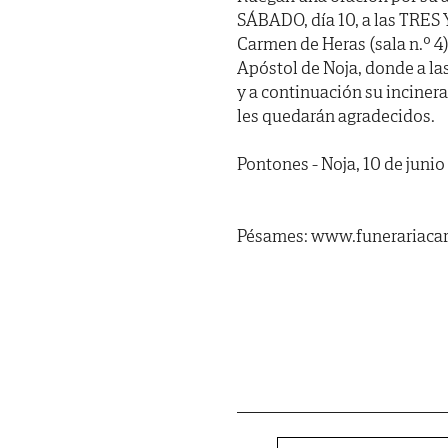
SÁBADO, día 10, a las TRES Y
Carmen de Heras (sala n.º 4)
Apóstol de Noja, donde a la
y a continuación su incinera
les quedarán agradecidos.
Pontones - Noja, 10 de junio
Pésames: www.funerariacar