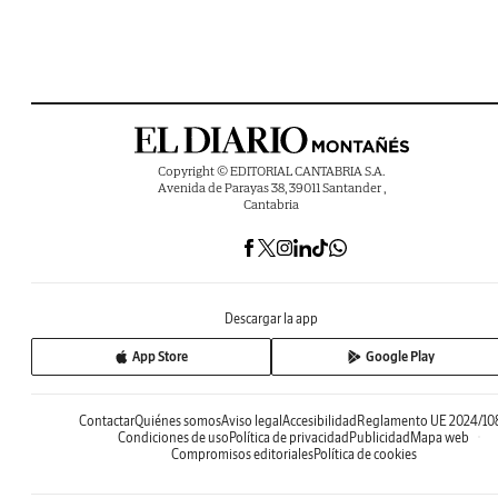
Copyright © EDITORIAL CANTABRIA S.A.
Avenida de Parayas 38, 39011 Santander ,
Cantabria
Descargar la app
App Store
Google Play
Contactar
Quiénes somos
Aviso legal
Accesibilidad
Reglamento UE 2024/10
Condiciones de uso
Política de privacidad
Publicidad
Mapa web
Compromisos editoriales
Política de cookies