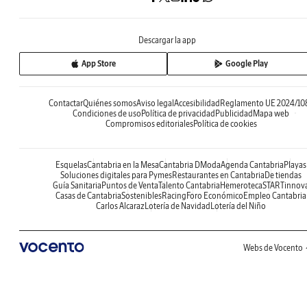
Descargar la app
App Store
Google Play
Contactar
Quiénes somos
Aviso legal
Accesibilidad
Reglamento UE 2024/10
Condiciones de uso
Política de privacidad
Publicidad
Mapa web
Compromisos editoriales
Política de cookies
Esquelas
Cantabria en la Mesa
Cantabria DModa
Agenda Cantabria
Playas
Soluciones digitales para Pymes
Restaurantes en Cantabria
De tiendas
Guía Sanitaria
Puntos de Venta
Talento Cantabria
Hemeroteca
STARTinnov
Casas de Cantabria
Sostenibles
Racing
Foro Económico
Empleo Cantabria
Carlos Alcaraz
Lotería de Navidad
Lotería del Niño
Webs de Vocento