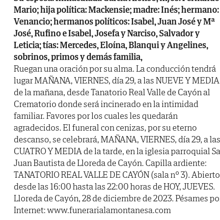
Mario; hija política: Mackensie; madre: Inés; hermano:
Venancio; hermanos políticos: Isabel, Juan José y Mª
José, Rufino e Isabel, Josefa y Narciso, Salvador y
Leticia; tías: Mercedes, Eloína, Blanqui y Angelines,
sobrinos, primos y demás familia,
Ruegan una oración por su alma. La conducción tendrá
lugar MAÑANA, VIERNES, día 29, a las NUEVE Y MEDIA
de la mañana, desde Tanatorio Real Valle de Cayón al
Crematorio donde será incinerado en la intimidad
familiar. Favores por los cuales les quedarán
agradecidos. El funeral con cenizas, por su eterno
descanso, se celebrará, MAÑANA, VIERNES, día 29, a la
CUATRO Y MEDIA de la tarde, en la iglesia parroquial S
Juan Bautista de Lloreda de Cayón. Capilla ardiente:
TANATORIO REAL VALLE DE CAYÓN (sala nº 3). Abierto
desde las 16:00 hasta las 22:00 horas de HOY, JUEVES.
Lloreda de Cayón, 28 de diciembre de 2023. Pésames po
Internet: www.funerarialamontanesa.com