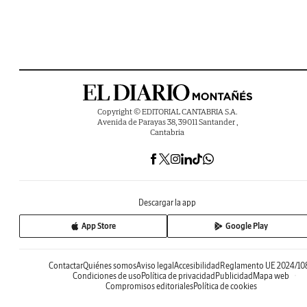
Copyright © EDITORIAL CANTABRIA S.A.
Avenida de Parayas 38, 39011 Santander ,
Cantabria
Descargar la app
App Store
Google Play
Contactar
Quiénes somos
Aviso legal
Accesibilidad
Reglamento UE 2024/10
Condiciones de uso
Política de privacidad
Publicidad
Mapa web
Compromisos editoriales
Política de cookies