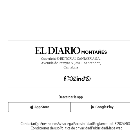
Copyright © EDITORIAL CANTABRIA S.A.
Avenida de Parayas 38, 39011 Santander ,
Cantabria
Descargar la app
App Store
Google Play
Contactar
Quiénes somos
Aviso legal
Accesibilidad
Reglamento UE 2024/10
Condiciones de uso
Política de privacidad
Publicidad
Mapa web