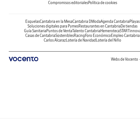
Compromisos editoriales
Política de cookies
Esquelas
Cantabria en la Mesa
Cantabria DModa
Agenda Cantabria
Playas
Soluciones digitales para Pymes
Restaurantes en Cantabria
De tiendas
Guía Sanitaria
Puntos de Venta
Talento Cantabria
Hemeroteca
STARTinnov
Casas de Cantabria
Sostenibles
Racing
Foro Económico
Empleo Cantabria
Carlos Alcaraz
Lotería de Navidad
Lotería del Niño
Webs de Vocento