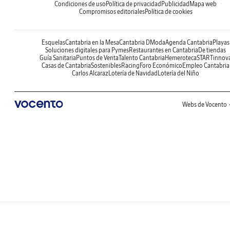
Condiciones de uso
Política de privacidad
Publicidad
Mapa web
Compromisos editoriales
Política de cookies
Esquelas
Cantabria en la Mesa
Cantabria DModa
Agenda Cantabria
Playas
Soluciones digitales para Pymes
Restaurantes en Cantabria
De tiendas
Guía Sanitaria
Puntos de Venta
Talento Cantabria
Hemeroteca
STARTinnov
Casas de Cantabria
Sostenibles
Racing
Foro Económico
Empleo Cantabria
Carlos Alcaraz
Lotería de Navidad
Lotería del Niño
Webs de Vocento