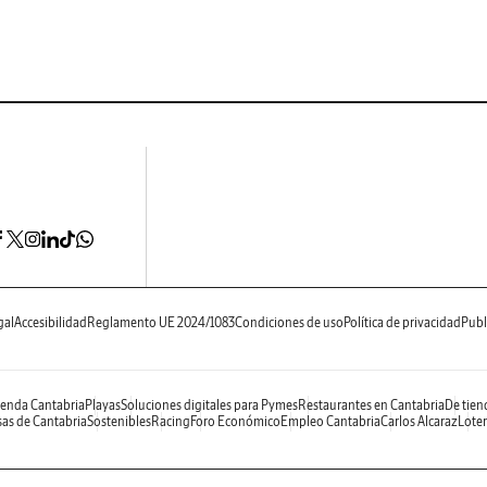
gal
Accesibilidad
Reglamento UE 2024/1083
Condiciones de uso
Política de privacidad
Publ
enda Cantabria
Playas
Soluciones digitales para Pymes
Restaurantes en Cantabria
De tien
as de Cantabria
Sostenibles
Racing
Foro Económico
Empleo Cantabria
Carlos Alcaraz
Loter