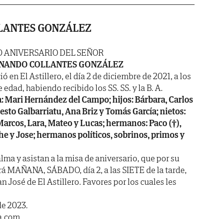
LANTES GONZÁLEZ
 ANIVERSARIO DEL SEÑOR
NANDO COLLANTES GONZÁLEZ
ió en El Astillero, el día 2 de diciembre de 2021, a los
 edad, habiendo recibido los SS. SS. y la B. A.
: Mari Hernández del Campo; hijos: Bárbara, Carlos
nesto Galbarriatu, Ana Briz y Tomás García; nietos:
 Marcos, Lara, Mateo y Lucas; hermanos: Paco (†),
he y Jose; hermanos políticos, sobrinos, primos y
ma y asistan a la misa de aniversario, que por su
rá MAÑANA, SÁBADO, día 2, a las SIETE de la tarde,
an José de El Astillero. Favores por los cuales les
de 2023.
a.com