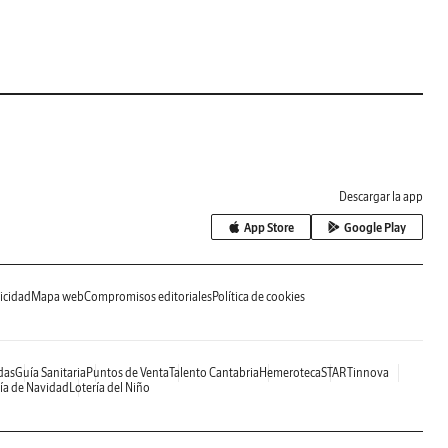
Descargar la app
App Store
Google Play
icidad
Mapa web
Compromisos editoriales
Política de cookies
das
Guía Sanitaria
Puntos de Venta
Talento Cantabria
Hemeroteca
STARTinnova
ía de Navidad
Lotería del Niño