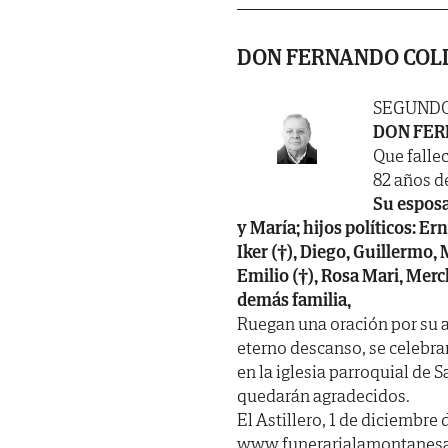
DON FERNANDO COL
SEGUNDO
DON FER
Que fallec
82 años de
Su esposa
y María; hijos políticos: Er
Iker (†), Diego, Guillermo,
Emilio (†), Rosa Mari, Merc
demás familia,
Ruegan una oración por su al
eterno descanso, se celebra
en la iglesia parroquial de S
quedarán agradecidos.
El Astillero, 1 de diciembre 
www.funerarialamontanes