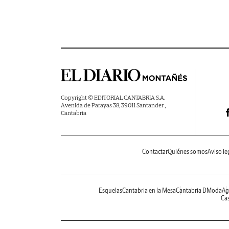
Copyright © EDITORIAL CANTABRIA S.A.
Avenida de Parayas 38, 39011 Santander ,
Cantabria
Contactar
Quiénes somos
Aviso le
Esquelas
Cantabria en la Mesa
Cantabria DModa
Ag
Cas