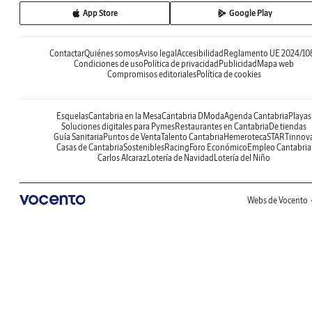
App Store
Google Play
Contactar
Quiénes somos
Aviso legal
Accesibilidad
Reglamento UE 2024/10
Condiciones de uso
Política de privacidad
Publicidad
Mapa web
Compromisos editoriales
Política de cookies
Esquelas
Cantabria en la Mesa
Cantabria DModa
Agenda Cantabria
Playas
Soluciones digitales para Pymes
Restaurantes en Cantabria
De tiendas
Guía Sanitaria
Puntos de Venta
Talento Cantabria
Hemeroteca
STARTinnov
Casas de Cantabria
Sostenibles
Racing
Foro Económico
Empleo Cantabria
Carlos Alcaraz
Lotería de Navidad
Lotería del Niño
Webs de Vocento