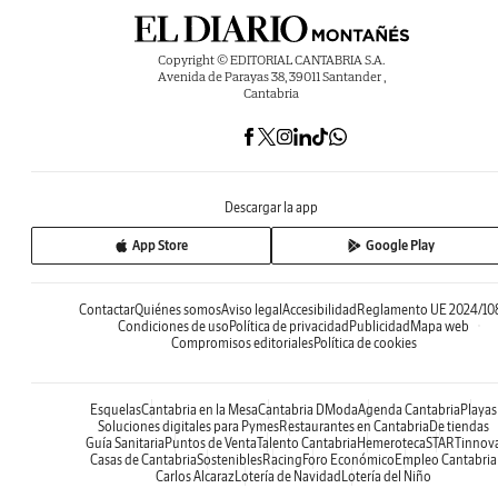
Copyright © EDITORIAL CANTABRIA S.A.
Avenida de Parayas 38, 39011 Santander ,
Cantabria
Descargar la app
App Store
Google Play
Contactar
Quiénes somos
Aviso legal
Accesibilidad
Reglamento UE 2024/10
Condiciones de uso
Política de privacidad
Publicidad
Mapa web
Compromisos editoriales
Política de cookies
Esquelas
Cantabria en la Mesa
Cantabria DModa
Agenda Cantabria
Playas
Soluciones digitales para Pymes
Restaurantes en Cantabria
De tiendas
Guía Sanitaria
Puntos de Venta
Talento Cantabria
Hemeroteca
STARTinnov
Casas de Cantabria
Sostenibles
Racing
Foro Económico
Empleo Cantabria
Carlos Alcaraz
Lotería de Navidad
Lotería del Niño