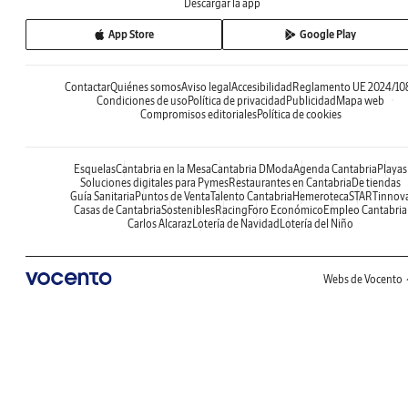
Descargar la app
App Store
Google Play
Contactar
Quiénes somos
Aviso legal
Accesibilidad
Reglamento UE 2024/10
Condiciones de uso
Política de privacidad
Publicidad
Mapa web
Compromisos editoriales
Política de cookies
Esquelas
Cantabria en la Mesa
Cantabria DModa
Agenda Cantabria
Playas
Soluciones digitales para Pymes
Restaurantes en Cantabria
De tiendas
Guía Sanitaria
Puntos de Venta
Talento Cantabria
Hemeroteca
STARTinnov
Casas de Cantabria
Sostenibles
Racing
Foro Económico
Empleo Cantabria
Carlos Alcaraz
Lotería de Navidad
Lotería del Niño
Webs de Vocento