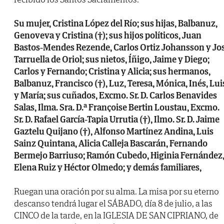
Su mujer, Cristina López del Río; sus hijas, Balbanuz,
Genoveva y Cristina (†); sus hijos políticos, Juan
Bastos-Mendes Rezende, Carlos Ortiz Johansson y Jo
Tarruella de Oriol; sus nietos, Íñigo, Jaime y Diego;
Carlos y Fernando; Cristina y Alicia; sus hermanos,
Balbanuz, Francisco (†), Luz, Teresa, Mónica, Inés, Lui
y María; sus cuñados, Excmo. Sr. D. Carlos Benavides
Salas, Ilma. Sra. D.ª Françoise Bertin Loustau, Excmo.
Sr. D. Rafael García-Tapia Urrutia (†), Ilmo. Sr. D. Jaime
Gaztelu Quijano (†), Alfonso Martínez Andina, Luis
Sainz Quintana, Alicia Calleja Bascarán, Fernando
Bermejo Barriuso; Ramón Cubedo, Higinia Fernández
Elena Ruiz y Héctor Olmedo; y demás familiares,
Ruegan una oración por su alma. La misa por su eterno
descanso tendrá lugar el SÁBADO, día 8 de julio, a las
CINCO de la tarde, en la IGLESIA DE SAN CIPRIANO, de