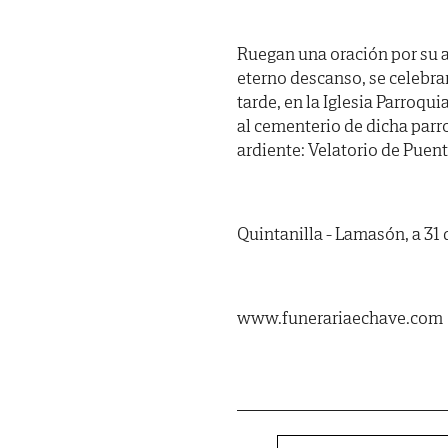
Ruegan una oración por su a
eterno descanso, se celeb
tarde, en la Iglesia Parroq
al cementerio de dicha parro
ardiente: Velatorio de Puen
Quintanilla - Lamasón, a 31
www.funerariaechave.com