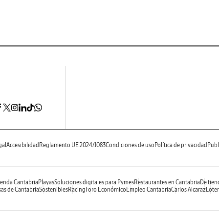
gal
Accesibilidad
Reglamento UE 2024/1083
Condiciones de uso
Política de privacidad
Publ
enda Cantabria
Playas
Soluciones digitales para Pymes
Restaurantes en Cantabria
De tien
as de Cantabria
Sostenibles
Racing
Foro Económico
Empleo Cantabria
Carlos Alcaraz
Loter