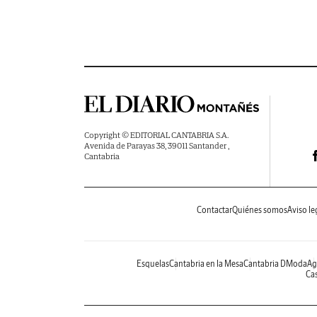
Copyright © EDITORIAL CANTABRIA S.A.
Avenida de Parayas 38, 39011 Santander ,
Cantabria
Contactar
Quiénes somos
Aviso le
Esquelas
Cantabria en la Mesa
Cantabria DModa
Ag
Cas