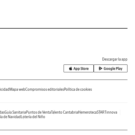
Descargar la app
App Store
Google Play
icidad
Mapa web
Compromisos editoriales
Política de cookies
das
Guía Sanitaria
Puntos de Venta
Talento Cantabria
Hemeroteca
STARTinnova
ía de Navidad
Lotería del Niño