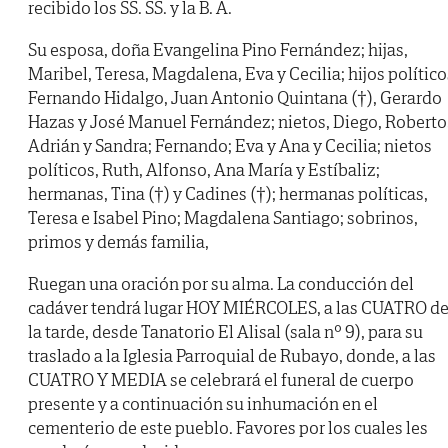
recibido los SS. SS. y la B. A.
Su esposa, doña Evangelina Pino Fernández; hijas,
Maribel, Teresa, Magdalena, Eva y Cecilia; hijos político
Fernando Hidalgo, Juan Antonio Quintana (†), Gerardo
Hazas y José Manuel Fernández; nietos, Diego, Roberto
Adrián y Sandra; Fernando; Eva y Ana y Cecilia; nietos
políticos, Ruth, Alfonso, Ana María y Estíbaliz;
hermanas, Tina (†) y Cadines (†); hermanas políticas,
Teresa e Isabel Pino; Magdalena Santiago; sobrinos,
primos y demás familia,
Ruegan una oración por su alma. La conducción del
cadáver tendrá lugar HOY MIÉRCOLES, a las CUATRO d
la tarde, desde Tanatorio El Alisal (sala nº 9), para su
traslado a la Iglesia Parroquial de Rubayo, donde, a las
CUATRO Y MEDIA se celebrará el funeral de cuerpo
presente y a continuación su inhumación en el
cementerio de este pueblo. Favores por los cuales les