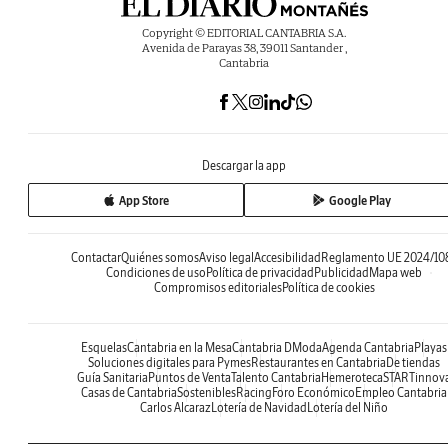
Copyright © EDITORIAL CANTABRIA S.A.
Avenida de Parayas 38, 39011 Santander ,
Cantabria
Descargar la app
App Store
Google Play
Contactar
Quiénes somos
Aviso legal
Accesibilidad
Reglamento UE 2024/10
Condiciones de uso
Política de privacidad
Publicidad
Mapa web
Compromisos editoriales
Política de cookies
Esquelas
Cantabria en la Mesa
Cantabria DModa
Agenda Cantabria
Playas
Soluciones digitales para Pymes
Restaurantes en Cantabria
De tiendas
Guía Sanitaria
Puntos de Venta
Talento Cantabria
Hemeroteca
STARTinnov
Casas de Cantabria
Sostenibles
Racing
Foro Económico
Empleo Cantabria
Carlos Alcaraz
Lotería de Navidad
Lotería del Niño