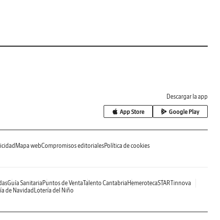
Descargar la app
App Store
Google Play
icidad
Mapa web
Compromisos editoriales
Política de cookies
das
Guía Sanitaria
Puntos de Venta
Talento Cantabria
Hemeroteca
STARTinnova
ía de Navidad
Lotería del Niño