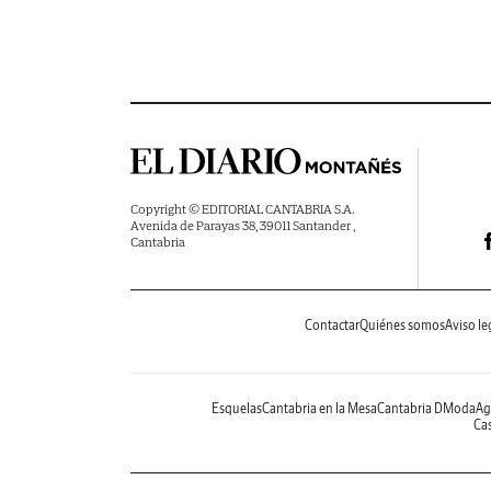
Copyright © EDITORIAL CANTABRIA S.A.
Avenida de Parayas 38, 39011 Santander ,
Cantabria
Contactar
Quiénes somos
Aviso le
Esquelas
Cantabria en la Mesa
Cantabria DModa
Ag
Cas