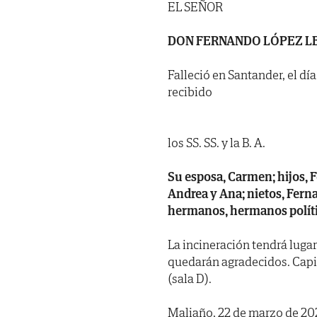
EL SEÑOR
DON FERNANDO LÓPEZ L
Falleció en Santander, el dí
recibido
los SS. SS. y la B. A.
Su esposa, Carmen; hijos, Fe
Andrea y Ana; nietos, Ferna
hermanos, hermanos polític
La incineración tendrá lugar
quedarán agradecidos. Capil
(sala D).
Maliaño, 22 de marzo de 20