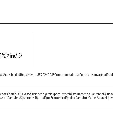
gal
Accesibilidad
Reglamento UE 2024/1083
Condiciones de uso
Política de privacidad
Publ
enda Cantabria
Playas
Soluciones digitales para Pymes
Restaurantes en Cantabria
De tien
as de Cantabria
Sostenibles
Racing
Foro Económico
Empleo Cantabria
Carlos Alcaraz
Loter