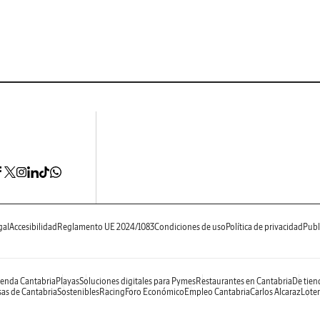
gal
Accesibilidad
Reglamento UE 2024/1083
Condiciones de uso
Política de privacidad
Publ
enda Cantabria
Playas
Soluciones digitales para Pymes
Restaurantes en Cantabria
De tien
as de Cantabria
Sostenibles
Racing
Foro Económico
Empleo Cantabria
Carlos Alcaraz
Loter