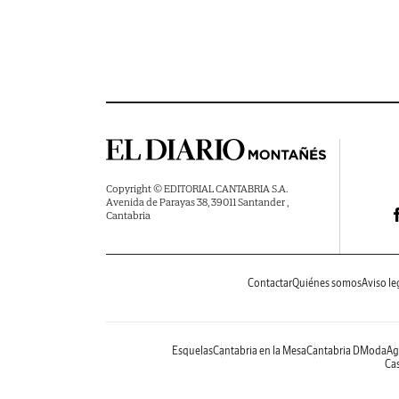
Copyright © EDITORIAL CANTABRIA S.A.
Avenida de Parayas 38, 39011 Santander ,
Cantabria
Contactar
Quiénes somos
Aviso le
Esquelas
Cantabria en la Mesa
Cantabria DModa
Ag
Cas