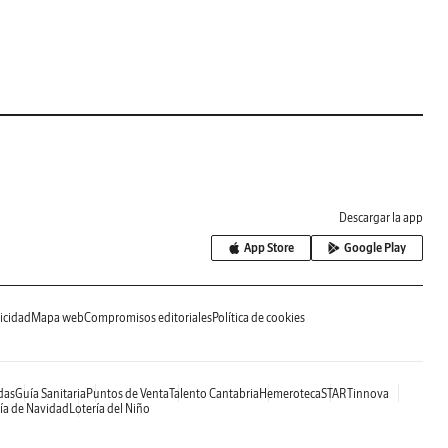
Descargar la app
App Store
Google Play
icidad
Mapa web
Compromisos editoriales
Política de cookies
das
Guía Sanitaria
Puntos de Venta
Talento Cantabria
Hemeroteca
STARTinnova
ía de Navidad
Lotería del Niño