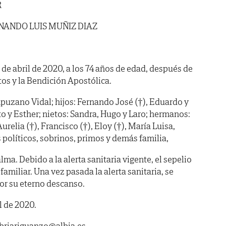
R
NANDO LUIS MUÑIZ DIAZ
7 de abril de 2020, a los 74 años de edad, después de
tos y la Bendición Apostólica.
uzano Vidal; hijos: Fernando José (†), Eduardo y
rto y Esther; nietos: Sandra, Hugo y Laro; hermanos:
urelia (†), Francisco (†), Eloy (†), María Luisa,
políticos, sobrinos, primos y demás familia,
ma. Debido a la alerta sanitaria vigente, el sepelio
familiar. Una vez pasada la alerta sanitaria, se
por su eterno descanso.
l de 2020.
abriariguanzo@albia.es