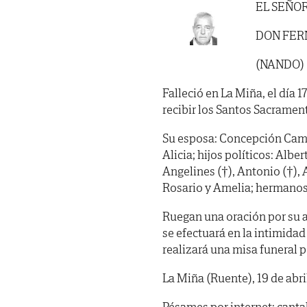
EL SEÑO
DON FER
(NANDO)
Falleció en La Miña, el día 1
recibir los Santos Sacramen
Su esposa: Concepción Camp
Alicia; hijos políticos: Albe
Angelines (†), Antonio (†), A
Rosario y Amelia; hermanos 
Ruegan una oración por su al
se efectuará en la intimidad 
realizará una misa funeral 
La Miña (Ruente), 19 de abri
Pésames por internet: cant