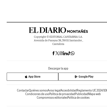
Copyright © EDITORIAL CANTABRIA S.A.
Avenida de Parayas 38, 39011 Santander ,
Cantabria
Descargar la app
App Store
Google Play
Contactar
Quiénes somos
Aviso legal
Accesibilidad
Reglamento UE 2024/10
Condiciones de uso
Política de privacidad
Publicidad
Mapa web
Compromisos editoriales
Política de cookies