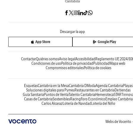
Cantabria
Descargar la app
App Store
Google Play
Contactar
Quiénes somos
Aviso legal
Accesibilidad
Reglamento UE 2024/10
Condiciones de uso
Política de privacidad
Publicidad
Mapa web
Compromisos editoriales
Política de cookies
Esquelas
Cantabria en la Mesa
Cantabria DModa
Agenda Cantabria
Playas
Soluciones digitales para Pymes
Restaurantes en Cantabria
De tiendas
Guía Sanitaria
Puntos de Venta
Talento Cantabria
Hemeroteca
STARTinnov
Casas de Cantabria
Sostenibles
Racing
Foro Económico
Empleo Cantabria
Carlos Alcaraz
Lotería de Navidad
Lotería del Niño
Webs de Vocento