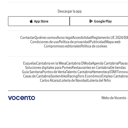
Descargar la app
App Store
Google Play
Contactar
Quiénes somos
Aviso legal
Accesibilidad
Reglamento UE 2024/10
Condiciones de uso
Política de privacidad
Publicidad
Mapa web
Compromisos editoriales
Política de cookies
Esquelas
Cantabria en la Mesa
Cantabria DModa
Agenda Cantabria
Playas
Soluciones digitales para Pymes
Restaurantes en Cantabria
De tiendas
Guía Sanitaria
Puntos de Venta
Talento Cantabria
Hemeroteca
STARTinnov
Casas de Cantabria
Sostenibles
Racing
Foro Económico
Empleo Cantabria
Carlos Alcaraz
Lotería de Navidad
Lotería del Niño
Webs de Vocento