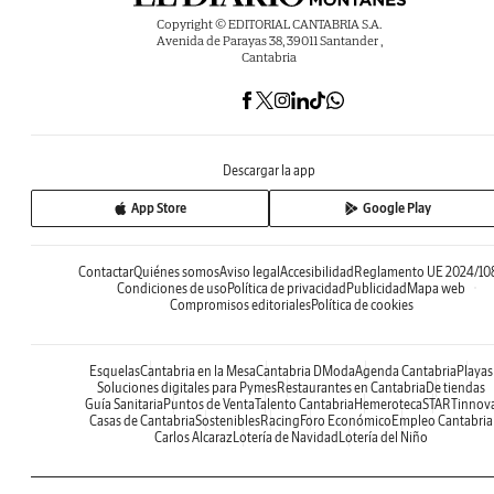
Copyright © EDITORIAL CANTABRIA S.A.
Avenida de Parayas 38, 39011 Santander ,
Cantabria
Descargar la app
App Store
Google Play
Contactar
Quiénes somos
Aviso legal
Accesibilidad
Reglamento UE 2024/10
Condiciones de uso
Política de privacidad
Publicidad
Mapa web
Compromisos editoriales
Política de cookies
Esquelas
Cantabria en la Mesa
Cantabria DModa
Agenda Cantabria
Playas
Soluciones digitales para Pymes
Restaurantes en Cantabria
De tiendas
Guía Sanitaria
Puntos de Venta
Talento Cantabria
Hemeroteca
STARTinnov
Casas de Cantabria
Sostenibles
Racing
Foro Económico
Empleo Cantabria
Carlos Alcaraz
Lotería de Navidad
Lotería del Niño