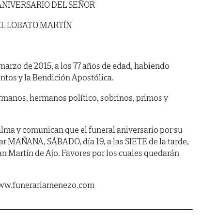
ANIVERSARIO DEL SEÑOR
EL LOBATO MARTÍN
e marzo de 2015, a los 77 años de edad, habiendo
ntos y la Bendición Apostólica.
manos, hermanos político, sobrinos, primos y
lma y comunican que el funeral aniversario por su
ar MAÑANA, SÁBADO, día 19, a las SIETE de la tarde,
San Martín de Ajo. Favores por los cuales quedarán
 www.funerariamenezo.com