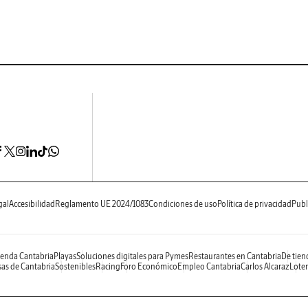
gal
Accesibilidad
Reglamento UE 2024/1083
Condiciones de uso
Política de privacidad
Publ
enda Cantabria
Playas
Soluciones digitales para Pymes
Restaurantes en Cantabria
De tien
as de Cantabria
Sostenibles
Racing
Foro Económico
Empleo Cantabria
Carlos Alcaraz
Loter