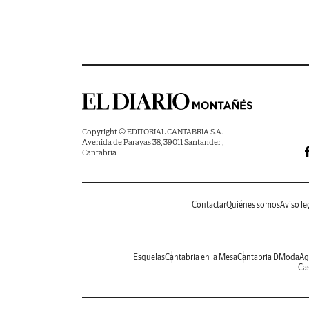
Copyright © EDITORIAL CANTABRIA S.A.
Avenida de Parayas 38, 39011 Santander ,
Cantabria
Contactar
Quiénes somos
Aviso le
Esquelas
Cantabria en la Mesa
Cantabria DModa
Ag
Cas