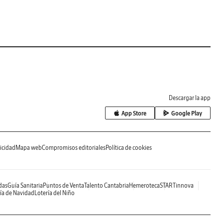
Descargar la app
App Store
Google Play
icidad
Mapa web
Compromisos editoriales
Política de cookies
das
Guía Sanitaria
Puntos de Venta
Talento Cantabria
Hemeroteca
STARTinnova
ía de Navidad
Lotería del Niño