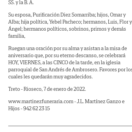
SS. y la B. A.
Su esposa, Purificación Diez Somarriba; hijos, Omar y
Alba; hija política, Yebel Pacheco; hermanos, Luis, Flor y
Ángel; hermanos políticos, sobrinos, primos y demás
familia,
Ruegan una oración por su alma y asistan a la misa de
aniversario que, por su eterno descanso, se celebrará
HOY, VIERNES, a las CINCO de la tarde, en la iglesia
parroquial de San Andrés de Ambrosero. Favores por lo
cuales les quedarán muy agradecidos.
Treto - Rioseco, 7 de enero de 2022.
www.martinezfuneraria.com - J.L. Martínez Ganzo e
Hijos - 942 62 23 15