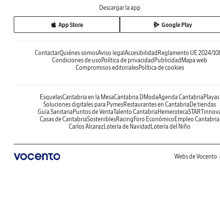
Descargar la app
App Store
Google Play
Contactar
Quiénes somos
Aviso legal
Accesibilidad
Reglamento UE 2024/10
Condiciones de uso
Política de privacidad
Publicidad
Mapa web
Compromisos editoriales
Política de cookies
Esquelas
Cantabria en la Mesa
Cantabria DModa
Agenda Cantabria
Playas
Soluciones digitales para Pymes
Restaurantes en Cantabria
De tiendas
Guía Sanitaria
Puntos de Venta
Talento Cantabria
Hemeroteca
STARTinnov
Casas de Cantabria
Sostenibles
Racing
Foro Económico
Empleo Cantabria
Carlos Alcaraz
Lotería de Navidad
Lotería del Niño
Webs de Vocento