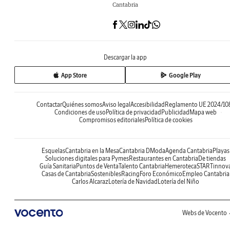
Cantabria
Descargar la app
App Store
Google Play
Contactar
Quiénes somos
Aviso legal
Accesibilidad
Reglamento UE 2024/10
Condiciones de uso
Política de privacidad
Publicidad
Mapa web
Compromisos editoriales
Política de cookies
Esquelas
Cantabria en la Mesa
Cantabria DModa
Agenda Cantabria
Playas
Soluciones digitales para Pymes
Restaurantes en Cantabria
De tiendas
Guía Sanitaria
Puntos de Venta
Talento Cantabria
Hemeroteca
STARTinnov
Casas de Cantabria
Sostenibles
Racing
Foro Económico
Empleo Cantabria
Carlos Alcaraz
Lotería de Navidad
Lotería del Niño
Webs de Vocento