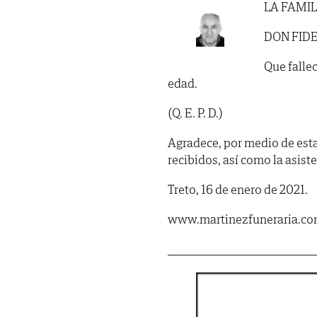
LA FAMIL
DON FID
Que fallec
edad.
(Q. E. P. D.)
Agradece, por medio de est
recibidos, así como la asist
Treto, 16 de enero de 2021.
www.martinezfuneraria.c