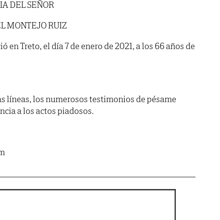
IA DEL SEÑOR
EL MONTEJO RUIZ
ió en Treto, el día 7 de enero de 2021, a los 66 años de
as líneas, los numerosos testimonios de pésame
encia a los actos piadosos.
om