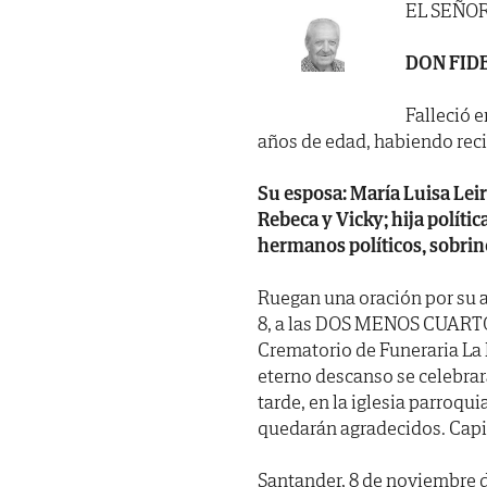
EL SEÑO
DON FID
Falleció e
años de edad, habiendo recibi
Su esposa: María Luisa Leir
Rebeca y Vicky; hija polític
hermanos políticos, sobrin
Ruegan una oración por su 
8, a las DOS MENOS CUARTO 
Crematorio de Funeraria La 
eterno descanso se celebra
tarde, en la iglesia parroqui
quedarán agradecidos. Capi
Santander, 8 de noviembre 