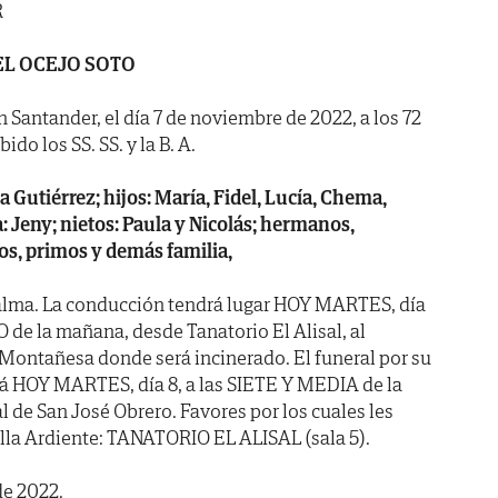
R
EL OCEJO SOTO
n Santander, el día 7 de noviembre de 2022, a los 72
do los SS. SS. y la B. A.
a Gutiérrez; hijos: María, Fidel, Lucía, Chema,
a: Jeny; nietos: Paula y Nicolás; hermanos,
os, primos y demás familia,
alma. La conducción tendrá lugar HOY MARTES, día
de la mañana, desde Tanatorio El Alisal, al
Montañesa donde será incinerado. El funeral por su
rá HOY MARTES, día 8, a las SIETE Y MEDIA de la
al de San José Obrero. Favores por los cuales les
lla Ardiente: TANATORIO EL ALISAL (sala 5).
de 2022.