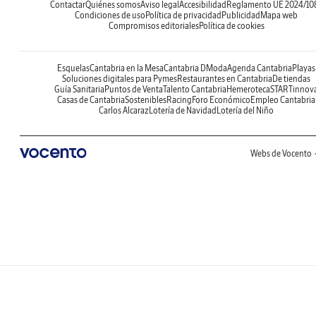
Contactar
Quiénes somos
Aviso legal
Accesibilidad
Reglamento UE 2024/10
Condiciones de uso
Política de privacidad
Publicidad
Mapa web
Compromisos editoriales
Política de cookies
Esquelas
Cantabria en la Mesa
Cantabria DModa
Agenda Cantabria
Playas
Soluciones digitales para Pymes
Restaurantes en Cantabria
De tiendas
Guía Sanitaria
Puntos de Venta
Talento Cantabria
Hemeroteca
STARTinnov
Casas de Cantabria
Sostenibles
Racing
Foro Económico
Empleo Cantabria
Carlos Alcaraz
Lotería de Navidad
Lotería del Niño
Webs de Vocento