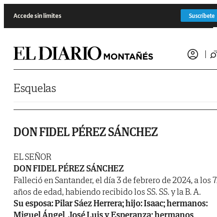
Saltar al contenido
Accede sin límites
Suscríbete
Esquelas
DON FIDEL PÉREZ SÁNCHEZ
EL SEÑOR
DON FIDEL PÉREZ SÁNCHEZ
Falleció en Santander, el día 3 de febrero de 2024, a los 
años de edad, habiendo recibido los SS. SS. y la B. A.
Su esposa: Pilar Sáez Herrera; hijo: Isaac; hermanos:
Miguel Ángel, José Luis y Esperanza; hermanos