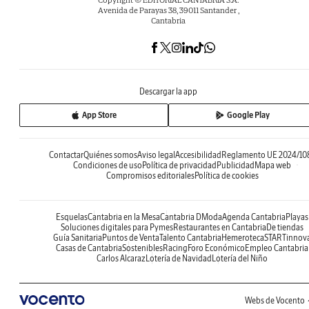
Avenida de Parayas 38, 39011 Santander ,
Cantabria
Descargar la app
App Store
Google Play
Contactar
Quiénes somos
Aviso legal
Accesibilidad
Reglamento UE 2024/10
Condiciones de uso
Política de privacidad
Publicidad
Mapa web
Compromisos editoriales
Política de cookies
Esquelas
Cantabria en la Mesa
Cantabria DModa
Agenda Cantabria
Playas
Soluciones digitales para Pymes
Restaurantes en Cantabria
De tiendas
Guía Sanitaria
Puntos de Venta
Talento Cantabria
Hemeroteca
STARTinnov
Casas de Cantabria
Sostenibles
Racing
Foro Económico
Empleo Cantabria
Carlos Alcaraz
Lotería de Navidad
Lotería del Niño
Webs de Vocento