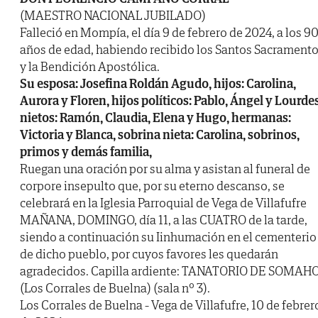
(MAESTRO NACIONAL JUBILADO)
Falleció en Mompía, el día 9 de febrero de 2024, a los 9
años de edad, habiendo recibido los Santos Sacrament
y la Bendición Apostólica.
Su esposa: Josefina Roldán Agudo, hijos: Carolina,
Aurora y Floren, hijos políticos: Pablo, Ángel y Lourdes
nietos: Ramón, Claudia, Elena y Hugo, hermanas:
Victoria y Blanca, sobrina nieta: Carolina, sobrinos,
primos y demás familia,
Ruegan una oración por su alma y asistan al funeral de
corpore insepulto que, por su eterno descanso, se
celebrará en la Iglesia Parroquial de Vega de Villafufre
MAÑANA, DOMINGO, día 11, a las CUATRO de la tarde,
siendo a continuación su Iinhumación en el cementerio
de dicho pueblo, por cuyos favores les quedarán
agradecidos. Capilla ardiente: TANATORIO DE SOMAH
(Los Corrales de Buelna) (sala nº 3).
Los Corrales de Buelna - Vega de Villafufre, 10 de febrer