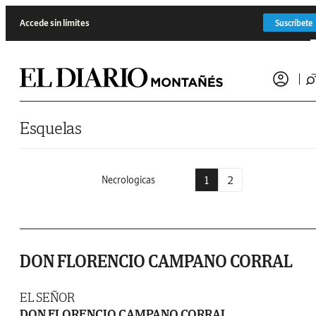
Saltar al contenido
Accede sin límites
Suscríbete
Esquelas
1
2
Necrologicas
DON FLORENCIO CAMPANO CORRAL
EL SEÑOR
DON FLORENCIO CAMPANO CORRAL