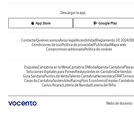
Descargar la app
App Store
Google Play
Contactar
Quiénes somos
Aviso legal
Accesibilidad
Reglamento UE 2024/10
Condiciones de uso
Política de privacidad
Publicidad
Mapa web
Compromisos editoriales
Política de cookies
Esquelas
Cantabria en la Mesa
Cantabria DModa
Agenda Cantabria
Playas
Soluciones digitales para Pymes
Restaurantes en Cantabria
De tiendas
Guía Sanitaria
Puntos de Venta
Talento Cantabria
Hemeroteca
STARTinnov
Casas de Cantabria
Sostenibles
Racing
Foro Económico
Empleo Cantabria
Carlos Alcaraz
Lotería de Navidad
Lotería del Niño
Webs de Vocento