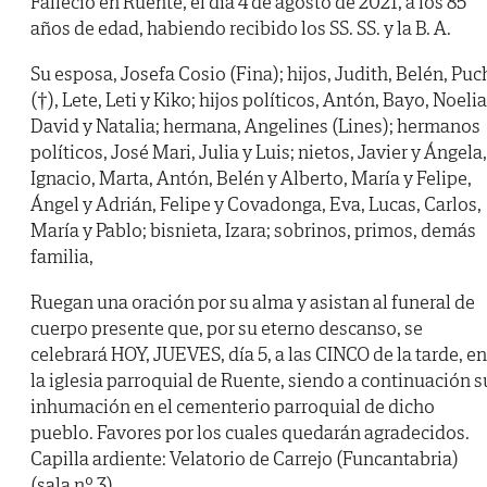
Falleció en Ruente, el día 4 de agosto de 2021, a los 85
años de edad, habiendo recibido los SS. SS. y la B. A.
Su esposa, Josefa Cosio (Fina); hijos, Judith, Belén, Puc
(†), Lete, Leti y Kiko; hijos políticos, Antón, Bayo, Noelia
David y Natalia; hermana, Angelines (Lines); hermanos
políticos, José Mari, Julia y Luis; nietos, Javier y Ángela,
Ignacio, Marta, Antón, Belén y Alberto, María y Felipe,
Ángel y Adrián, Felipe y Covadonga, Eva, Lucas, Carlos,
María y Pablo; bisnieta, Izara; sobrinos, primos, demás
familia,
Ruegan una oración por su alma y asistan al funeral de
cuerpo presente que, por su eterno descanso, se
celebrará HOY, JUEVES, día 5, a las CINCO de la tarde, en
la iglesia parroquial de Ruente, siendo a continuación s
inhumación en el cementerio parroquial de dicho
pueblo. Favores por los cuales quedarán agradecidos.
Capilla ardiente: Velatorio de Carrejo (Funcantabria)
(sala nº 3).