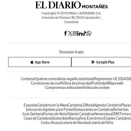
Copyright © EDITORIAL CANTABRIA S.A.
Avenida de Parayas 38, 39011 Santander ,
Cantabria
Descargar la app
App Store
Google Play
Contactar
Quiénes somos
Aviso legal
Accesibilidad
Reglamento UE 2024/10
Condiciones de uso
Política de privacidad
Publicidad
Mapa web
Compromisos editoriales
Política de cookies
Esquelas
Cantabria en la Mesa
Cantabria DModa
Agenda Cantabria
Playas
Soluciones digitales para Pymes
Restaurantes en Cantabria
De tiendas
Guía Sanitaria
Puntos de Venta
Talento Cantabria
Hemeroteca
STARTinnov
Casas de Cantabria
Sostenibles
Racing
Foro Económico
Empleo Cantabria
Carlos Alcaraz
Lotería de Navidad
Lotería del Niño