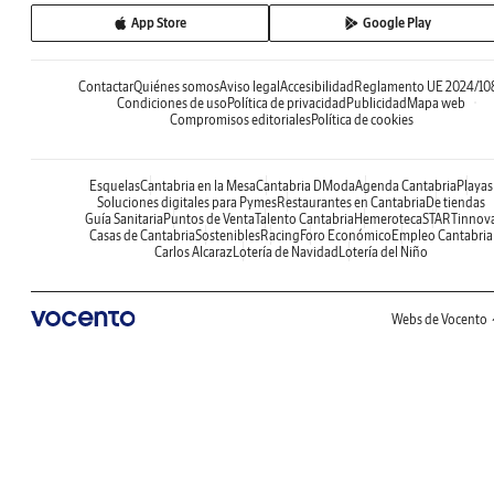
App Store
Google Play
Contactar
Quiénes somos
Aviso legal
Accesibilidad
Reglamento UE 2024/10
Condiciones de uso
Política de privacidad
Publicidad
Mapa web
Compromisos editoriales
Política de cookies
Esquelas
Cantabria en la Mesa
Cantabria DModa
Agenda Cantabria
Playas
Soluciones digitales para Pymes
Restaurantes en Cantabria
De tiendas
Guía Sanitaria
Puntos de Venta
Talento Cantabria
Hemeroteca
STARTinnov
Casas de Cantabria
Sostenibles
Racing
Foro Económico
Empleo Cantabria
Carlos Alcaraz
Lotería de Navidad
Lotería del Niño
Webs de Vocento