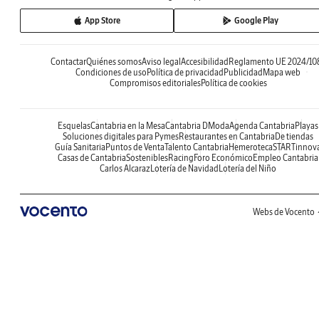
App Store
Google Play
Contactar
Quiénes somos
Aviso legal
Accesibilidad
Reglamento UE 2024/10
Condiciones de uso
Política de privacidad
Publicidad
Mapa web
Compromisos editoriales
Política de cookies
Esquelas
Cantabria en la Mesa
Cantabria DModa
Agenda Cantabria
Playas
Soluciones digitales para Pymes
Restaurantes en Cantabria
De tiendas
Guía Sanitaria
Puntos de Venta
Talento Cantabria
Hemeroteca
STARTinnov
Casas de Cantabria
Sostenibles
Racing
Foro Económico
Empleo Cantabria
Carlos Alcaraz
Lotería de Navidad
Lotería del Niño
Webs de Vocento