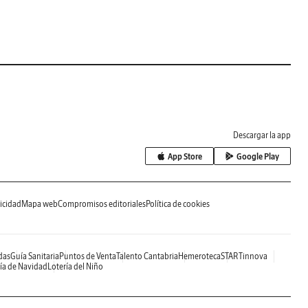
Descargar la app
App Store
Google Play
icidad
Mapa web
Compromisos editoriales
Política de cookies
das
Guía Sanitaria
Puntos de Venta
Talento Cantabria
Hemeroteca
STARTinnova
ía de Navidad
Lotería del Niño