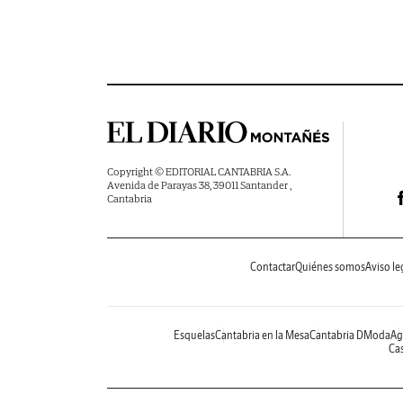
Copyright © EDITORIAL CANTABRIA S.A.
Avenida de Parayas 38, 39011 Santander ,
Cantabria
Contactar
Quiénes somos
Aviso le
Esquelas
Cantabria en la Mesa
Cantabria DModa
Ag
Cas