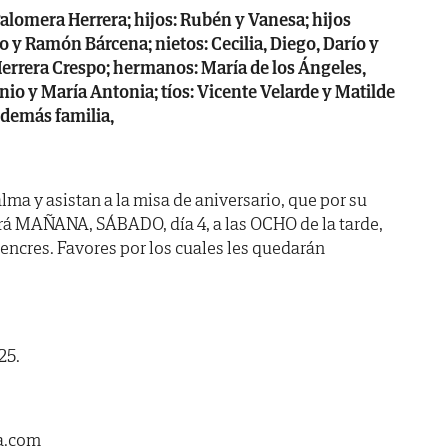
Palomera Herrera; hijos: Rubén y Vanesa; hijos
io y Ramón Bárcena; nietos: Cecilia, Diego, Darío y
 Herrera Crespo; hermanos: María de los Ángeles,
nio y María Antonia; tíos: Vicente Velarde y Matilde
 demás familia,
ma y asistan a la misa de aniversario, que por su
ará MAÑANA, SÁBADO, día 4, a las OCHO de la tarde,
Liencres. Favores por los cuales les quedarán
25.
a.com