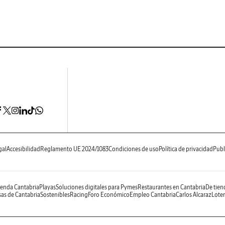
gal
Accesibilidad
Reglamento UE 2024/1083
Condiciones de uso
Política de privacidad
Publ
enda Cantabria
Playas
Soluciones digitales para Pymes
Restaurantes en Cantabria
De tien
as de Cantabria
Sostenibles
Racing
Foro Económico
Empleo Cantabria
Carlos Alcaraz
Loter