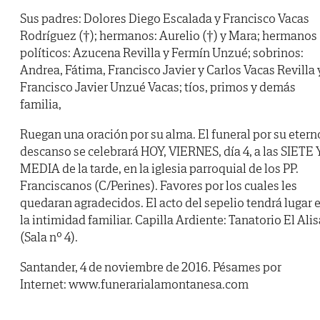
Sus padres: Dolores Diego Escalada y Francisco Vacas
Rodríguez (†); hermanos: Aurelio (†) y Mara; hermanos
políticos: Azucena Revilla y Fermín Unzué; sobrinos:
Andrea, Fátima, Francisco Javier y Carlos Vacas Revilla 
Francisco Javier Unzué Vacas; tíos, primos y demás
familia,
Ruegan una oración por su alma. El funeral por su etern
descanso se celebrará HOY, VIERNES, día 4, a las SIETE 
MEDIA de la tarde, en la iglesia parroquial de los PP.
Franciscanos (C/Perines). Favores por los cuales les
quedaran agradecidos. El acto del sepelio tendrá lugar 
la intimidad familiar. Capilla Ardiente: Tanatorio El Alis
(Sala nº 4).
Santander, 4 de noviembre de 2016. Pésames por
Internet: www.funerarialamontanesa.com