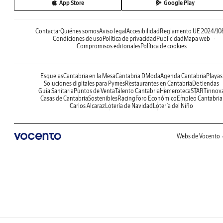
App Store
Google Play
Contactar
Quiénes somos
Aviso legal
Accesibilidad
Reglamento UE 2024/10
Condiciones de uso
Política de privacidad
Publicidad
Mapa web
Compromisos editoriales
Política de cookies
Esquelas
Cantabria en la Mesa
Cantabria DModa
Agenda Cantabria
Playas
Soluciones digitales para Pymes
Restaurantes en Cantabria
De tiendas
Guía Sanitaria
Puntos de Venta
Talento Cantabria
Hemeroteca
STARTinnov
Casas de Cantabria
Sostenibles
Racing
Foro Económico
Empleo Cantabria
Carlos Alcaraz
Lotería de Navidad
Lotería del Niño
Webs de Vocento