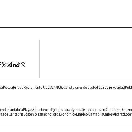
gal
Accesibilidad
Reglamento UE 2024/1083
Condiciones de uso
Política de privacidad
Publ
enda Cantabria
Playas
Soluciones digitales para Pymes
Restaurantes en Cantabria
De tien
as de Cantabria
Sostenibles
Racing
Foro Económico
Empleo Cantabria
Carlos Alcaraz
Loter