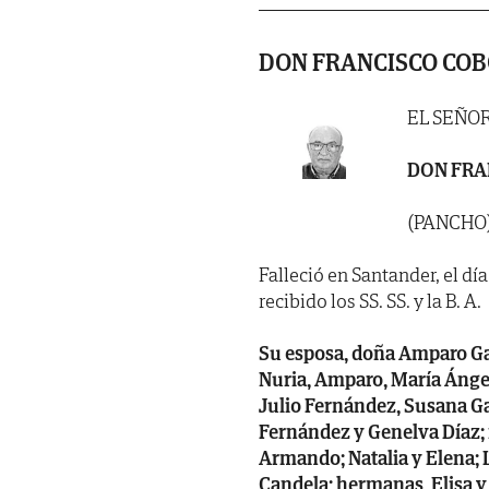
DON FRANCISCO CO
EL SEÑO
DON FRA
(PANCHO
Falleció en Santander, el dí
recibido los SS. SS. y la B. A.
Su esposa, doña Amparo Gar
Nuria, Amparo, María Ángele
Julio Fernández, Susana Ga
Fernández y Genelva Díaz; 
Armando; Natalia y Elena; L
Candela; hermanas, Elisa y 