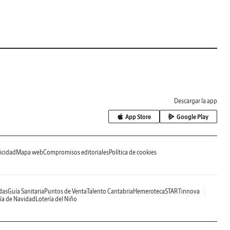
Descargar la app
App Store
Google Play
icidad
Mapa web
Compromisos editoriales
Política de cookies
das
Guía Sanitaria
Puntos de Venta
Talento Cantabria
Hemeroteca
STARTinnova
ía de Navidad
Lotería del Niño