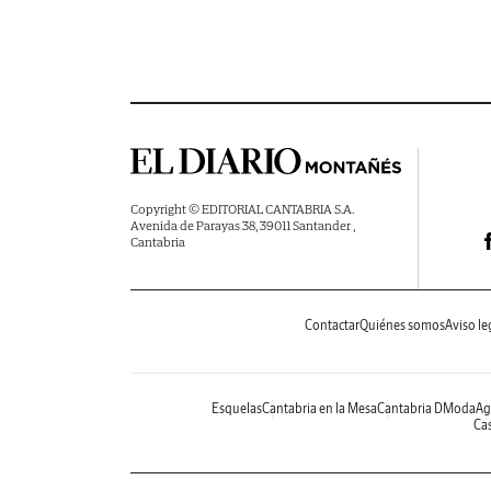
Copyright © EDITORIAL CANTABRIA S.A.
Avenida de Parayas 38, 39011 Santander ,
Cantabria
Contactar
Quiénes somos
Aviso le
Esquelas
Cantabria en la Mesa
Cantabria DModa
Ag
Cas