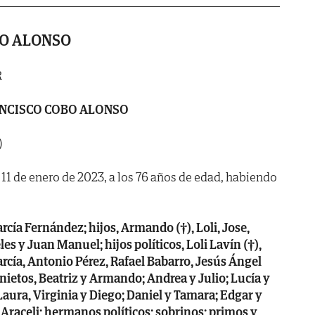
BO ALONSO
R
NCISCO COBO ALONSO
)
a 11 de enero de 2023, a los 76 años de edad, habiendo
cía Fernández; hijos, Armando (†), Loli, Jose,
s y Juan Manuel; hijos políticos, Loli Lavín (†),
rcía, Antonio Pérez, Rafael Babarro, Jesús Ángel
nietos, Beatriz y Armando; Andrea y Julio; Lucía y
aura, Virginia y Diego; Daniel y Tamara; Edgar y
Araceli; hermanos políticos; sobrinos; primos y