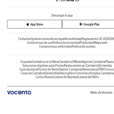
Descargar la app
App Store
Google Play
Contactar
Quiénes somos
Aviso legal
Accesibilidad
Reglamento UE 2024/10
Condiciones de uso
Política de privacidad
Publicidad
Mapa web
Compromisos editoriales
Política de cookies
Esquelas
Cantabria en la Mesa
Cantabria DModa
Agenda Cantabria
Playas
Soluciones digitales para Pymes
Restaurantes en Cantabria
De tiendas
Guía Sanitaria
Puntos de Venta
Talento Cantabria
Hemeroteca
STARTinnov
Casas de Cantabria
Sostenibles
Racing
Foro Económico
Empleo Cantabria
Carlos Alcaraz
Lotería de Navidad
Lotería del Niño
Webs de Vocento