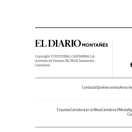
Copyright © EDITORIAL CANTABRIA S.A.
Avenida de Parayas 38, 39011 Santander ,
Cantabria
Contactar
Quiénes somos
Aviso le
Esquelas
Cantabria en la Mesa
Cantabria DModa
Ag
Cas