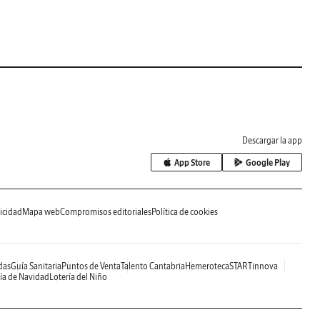
Descargar la app
App Store
Google Play
icidad
Mapa web
Compromisos editoriales
Política de cookies
das
Guía Sanitaria
Puntos de Venta
Talento Cantabria
Hemeroteca
STARTinnova
ía de Navidad
Lotería del Niño