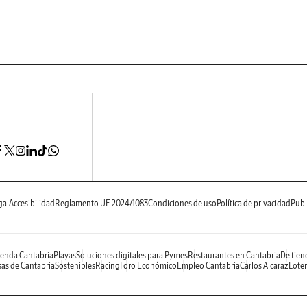
gal
Accesibilidad
Reglamento UE 2024/1083
Condiciones de uso
Política de privacidad
Publ
enda Cantabria
Playas
Soluciones digitales para Pymes
Restaurantes en Cantabria
De tien
as de Cantabria
Sostenibles
Racing
Foro Económico
Empleo Cantabria
Carlos Alcaraz
Loter