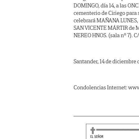
DOMINGO, día 14, a las ONC
cementerio de Ciriego para s
celebrará MAÑANA LUNES, día 
SAN VICENTE MÁRTIR de Mu
NEREO HNOS. (sala nº 7). C/
Santander, 14 de diciembre 
Condolencias Internet: www