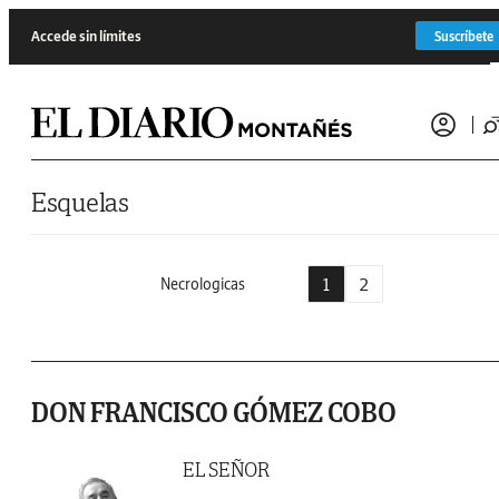
Saltar al contenido
Accede sin límites
Suscríbete
Esquelas
1
2
Necrologicas
DON FRANCISCO GÓMEZ COBO
EL SEÑOR