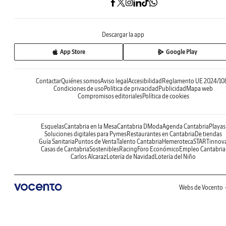
Descargar la app
App Store
Google Play
Contactar
Quiénes somos
Aviso legal
Accesibilidad
Reglamento UE 2024/10
Condiciones de uso
Política de privacidad
Publicidad
Mapa web
Compromisos editoriales
Política de cookies
Esquelas
Cantabria en la Mesa
Cantabria DModa
Agenda Cantabria
Playas
Soluciones digitales para Pymes
Restaurantes en Cantabria
De tiendas
Guía Sanitaria
Puntos de Venta
Talento Cantabria
Hemeroteca
STARTinnov
Casas de Cantabria
Sostenibles
Racing
Foro Económico
Empleo Cantabria
Carlos Alcaraz
Lotería de Navidad
Lotería del Niño
Webs de Vocento