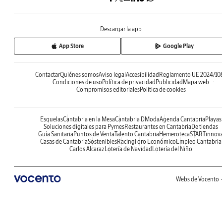
Descargar la app
App Store
Google Play
Contactar
Quiénes somos
Aviso legal
Accesibilidad
Reglamento UE 2024/10
Condiciones de uso
Política de privacidad
Publicidad
Mapa web
Compromisos editoriales
Política de cookies
Esquelas
Cantabria en la Mesa
Cantabria DModa
Agenda Cantabria
Playas
Soluciones digitales para Pymes
Restaurantes en Cantabria
De tiendas
Guía Sanitaria
Puntos de Venta
Talento Cantabria
Hemeroteca
STARTinnov
Casas de Cantabria
Sostenibles
Racing
Foro Económico
Empleo Cantabria
Carlos Alcaraz
Lotería de Navidad
Lotería del Niño
Webs de Vocento