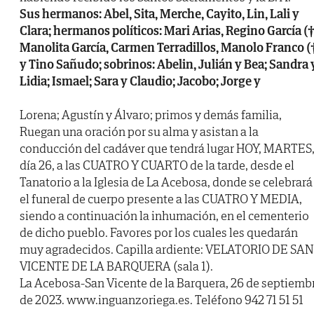
Sus hermanos: Abel, Sita, Merche, Cayito, Lin, Lali y
Clara; hermanos políticos: Mari Arias, Regino García (†
Manolita García, Carmen Terradillos, Manolo Franco (
y Tino Sañudo; sobrinos: Abelin, Julián y Bea; Sandra 
Lidia; Ismael; Sara y Claudio; Jacobo; Jorge y
Lorena; Agustín y Álvaro; primos y demás familia,
Ruegan una oración por su alma y asistan a la
conducción del cadáver que tendrá lugar HOY, MARTES
día 26, a las CUATRO Y CUARTO de la tarde, desde el
Tanatorio a la Iglesia de La Acebosa, donde se celebrará
el funeral de cuerpo presente a las CUATRO Y MEDIA,
siendo a continuación la inhumación, en el cementerio
de dicho pueblo. Favores por los cuales les quedarán
muy agradecidos. Capilla ardiente: VELATORIO DE SAN
VICENTE DE LA BARQUERA (sala 1).
La Acebosa-San Vicente de la Barquera, 26 de septiemb
de 2023. www.inguanzoriega.es. Teléfono 942 71 51 51