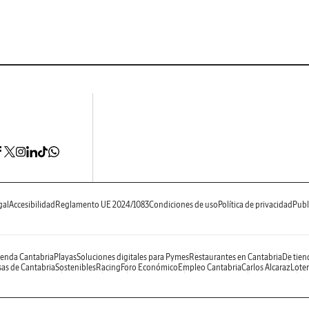
gal
Accesibilidad
Reglamento UE 2024/1083
Condiciones de uso
Política de privacidad
Publ
enda Cantabria
Playas
Soluciones digitales para Pymes
Restaurantes en Cantabria
De tien
as de Cantabria
Sostenibles
Racing
Foro Económico
Empleo Cantabria
Carlos Alcaraz
Loter