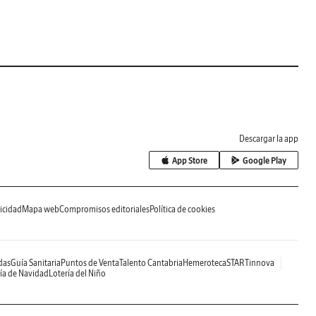
Descargar la app
App Store
Google Play
icidad
Mapa web
Compromisos editoriales
Política de cookies
das
Guía Sanitaria
Puntos de Venta
Talento Cantabria
Hemeroteca
STARTinnova
ía de Navidad
Lotería del Niño