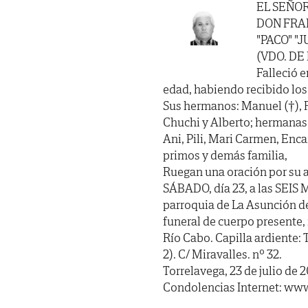
EL SEÑO
DON FRA
"PACO" "
(VDO. DE
Falleció e
edad, habiendo recibido los S
Sus hermanos: Manuel (†), Fi
Chuchi y Alberto; hermanas p
Ani, Pili, Mari Carmen, Encar
primos y demás familia,
Ruegan una oración por su a
SÁBADO, día 23, a las SEIS 
parroquia de La Asunción de 
funeral de cuerpo presente,
Río Cabo. Capilla ardien
2). C/ Miravalles. nº 32.
Torrelavega, 23 de julio de 
Condolencias Internet: www