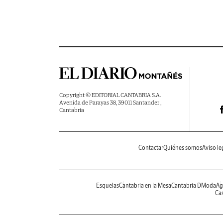
Copyright © EDITORIAL CANTABRIA S.A.
Avenida de Parayas 38, 39011 Santander ,
Cantabria
Contactar
Quiénes somos
Aviso le
Esquelas
Cantabria en la Mesa
Cantabria DModa
Ag
Cas