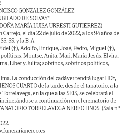
R
NCISCO GONZÁLEZ GONZÁLEZ
JUBILADO DE SOLVAY"
 DOÑA MARÍA LUISA URRESTI GUTIÉRREZ)
n Carrejo, el día 22 de julio de 2022, a los 94 años de
S. SS. y la B. A.
del (†), Adolfo, Enrique, José, Pedro, Miguel (†),
olíticas: Montse, Anita, Mari, María Jesús, Elvira,
na, Liber y Julita; sobrinos, sobrinos políticos,
lma. La conducción del cadáver tendrá lugar HOY,
MENOS CUARTO de la tarde, desde el tanatorio, a la
Torrelavega, en la que a las SEIS, se celebrará el
 incinerándose a continuación en el crematorio de
te: TANATORIO TORRELAVEGA NEREO HNOS. (Sala nº
2022.
.funerarianereo.es