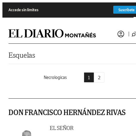
Saltar al contenido
Accede sin límites
Suscríbete
Esquelas
1
2
Necrologicas
DON FRANCISCO HERNÁNDEZ RIVAS
EL SEÑOR