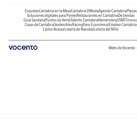
Esquelas
Cantabria en la Mesa
Cantabria DModa
Agenda Cantabria
Playas
Soluciones digitales para Pymes
Restaurantes en Cantabria
De tiendas
Guía Sanitaria
Puntos de Venta
Talento Cantabria
Hemeroteca
STARTinnov
Casas de Cantabria
Sostenibles
Racing
Foro Económico
Empleo Cantabria
Carlos Alcaraz
Lotería de Navidad
Lotería del Niño
Webs de Vocento