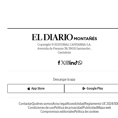
Copyright © EDITORIAL CANTABRIA S.A.
Avenida de Parayas 38, 39011 Santander ,
Cantabria
Descargar la app
App Store
Google Play
Contactar
Quiénes somos
Aviso legal
Accesibilidad
Reglamento UE 2024/10
Condiciones de uso
Política de privacidad
Publicidad
Mapa web
Compromisos editoriales
Política de cookies