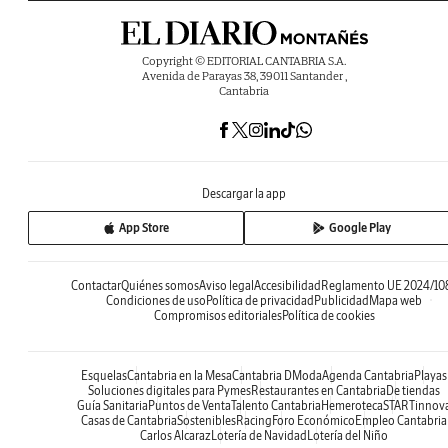
Copyright © EDITORIAL CANTABRIA S.A.
Avenida de Parayas 38, 39011 Santander ,
Cantabria
Descargar la app
App Store
Google Play
Contactar
Quiénes somos
Aviso legal
Accesibilidad
Reglamento UE 2024/10
Condiciones de uso
Política de privacidad
Publicidad
Mapa web
Compromisos editoriales
Política de cookies
Esquelas
Cantabria en la Mesa
Cantabria DModa
Agenda Cantabria
Playas
Soluciones digitales para Pymes
Restaurantes en Cantabria
De tiendas
Guía Sanitaria
Puntos de Venta
Talento Cantabria
Hemeroteca
STARTinnov
Casas de Cantabria
Sostenibles
Racing
Foro Económico
Empleo Cantabria
Carlos Alcaraz
Lotería de Navidad
Lotería del Niño