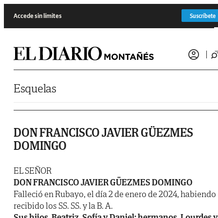
Saltar al contenido
Accede sin límites
Suscríbete
Esquelas
DON FRANCISCO JAVIER GÜEZMES
DOMINGO
EL SEÑOR
DON FRANCISCO JAVIER GÜEZMES DOMINGO
Falleció en Rubayo, el día 2 de enero de 2024, habiendo
recibido los SS. SS. y la B. A.
Sus hijos, Beatriz, Sofía y Daniel; hermanos, Lourdes y