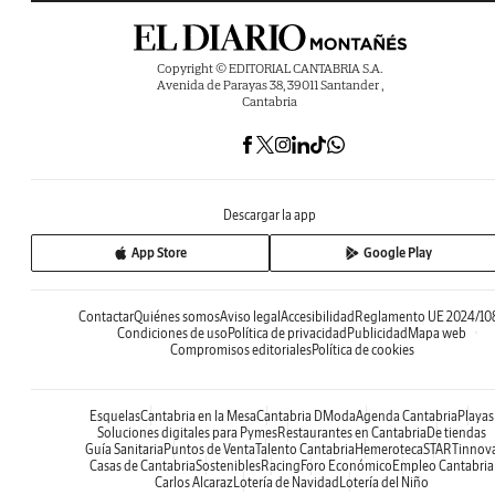
Copyright © EDITORIAL CANTABRIA S.A.
Avenida de Parayas 38, 39011 Santander ,
Cantabria
Descargar la app
App Store
Google Play
Contactar
Quiénes somos
Aviso legal
Accesibilidad
Reglamento UE 2024/10
Condiciones de uso
Política de privacidad
Publicidad
Mapa web
Compromisos editoriales
Política de cookies
Esquelas
Cantabria en la Mesa
Cantabria DModa
Agenda Cantabria
Playas
Soluciones digitales para Pymes
Restaurantes en Cantabria
De tiendas
Guía Sanitaria
Puntos de Venta
Talento Cantabria
Hemeroteca
STARTinnov
Casas de Cantabria
Sostenibles
Racing
Foro Económico
Empleo Cantabria
Carlos Alcaraz
Lotería de Navidad
Lotería del Niño